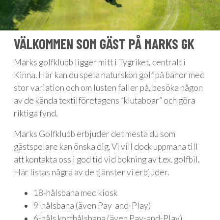
VÄLKOMMEN SOM GÄST PÅ MARKS GK
Marks golfklubb ligger mitt i Tygriket, centralt i
Kinna. Här kan du spela naturskön golf på banor med
stor variation och om lusten faller på, besöka någon
av de kända textilföretagens ”klutaboar” och göra
riktiga fynd.
Marks Golfklubb erbjuder det mesta du som
gästspelare kan önska dig. Vi vill dock uppmana till
att kontakta oss i god tid vid bokning av t.ex. golfbil.
Här listas några av de tjänster vi erbjuder.
18-hålsbana med kiosk
9-hålsbana (även Pay-and-Play)
6-håls korthålsbana (även Pay-and-Play)