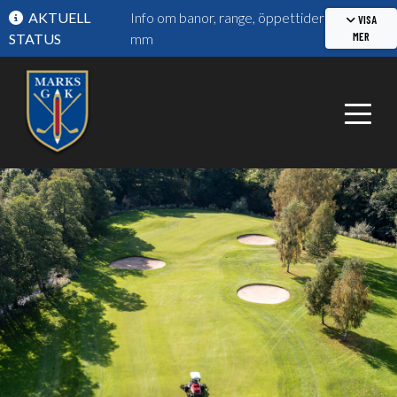
AKTUELL
Info om banor, range, öppettider
VISA
MER
STATUS
mm