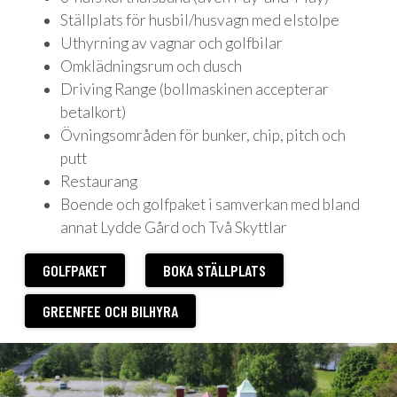
Ställplats för husbil/husvagn med elstolpe
Uthyrning av vagnar och golfbilar
Omklädningsrum och dusch
Driving Range (bollmaskinen accepterar
betalkort)
Övningsområden för bunker, chip, pitch och
putt
Restaurang
Boende och golfpaket i samverkan med bland
annat Lydde Gård och Två Skyttlar
GOLFPAKET
BOKA STÄLLPLATS
GREENFEE OCH BILHYRA