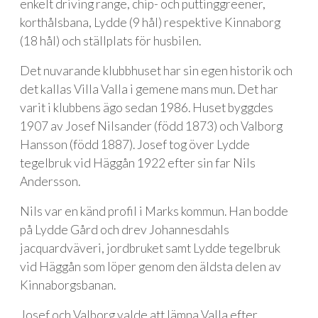
enkelt driving range, chip- och puttinggreener,
korthålsbana, Lydde (9 hål) respektive Kinnaborg
(18 hål) och ställplats för husbilen.
Det nuvarande klubbhuset har sin egen historik och
det kallas Villa Valla i gemene mans mun. Det har
varit i klubbens ägo sedan 1986. Huset byggdes
1907 av Josef Nilsander (född 1873) och Valborg
Hansson (född 1887). Josef tog över Lydde
tegelbruk vid Häggån 1922 efter sin far Nils
Andersson.
Nils var en känd profil i Marks kommun. Han bodde
på Lydde Gård och drev Johannesdahls
jacquardväveri, jordbruket samt Lydde tegelbruk
vid Häggån som löper genom den äldsta delen av
Kinnaborgsbanan.
Josef och Valborg valde att lämna Valla efter