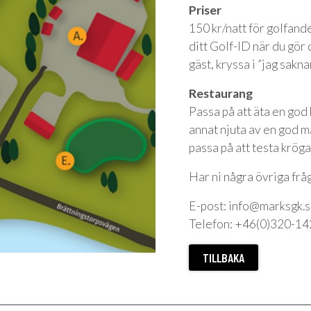
Priser
150 kr/natt för golfande
ditt Golf-ID när du gör
gäst, kryssa i ”jag sakn
Restaurang
Passa på att äta en god
annat njuta av en god m
passa på att testa kröga
Har ni några övriga fråg
E-post: info@marksgk.
Telefon: +46(0)320-1
TILLBAKA