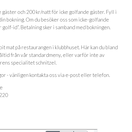
 gäster och 200 kr/natt för icke golfande gäster. Fyll i
 din bokning. Om du besöker oss som icke-golfande
ar golf-id”. Betalning sker i samband med bokningen.
 bit mat på restaurangen i klubbhuset. Här kan du bland
åltid från vår standardmeny, eller varför inte av
rens specialitet schnitzel.
or - vänligen kontakta oss via e-post eller telefon.
se
4220