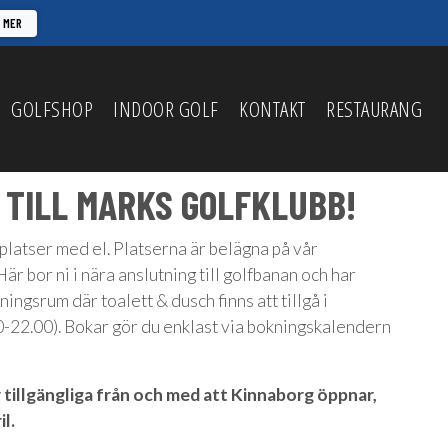
A MER
GOLFSHOP
INDOOR GOLF
KONTAKT
RESTAURANG
TILL MARKS GOLFKLUBB!
splatser med el. Platserna är belägna på vår
är bor ni i nära anslutning till golfbanan och har
ningsrum där toalett & dusch finns att tillgå i
0-22.00). Bokar gör du enklast via bokningskalendern
 tillgängliga från och med att Kinnaborg öppnar,
il.