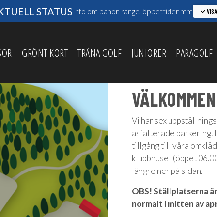
TUELL STATUS
Info om banor, range, öppettider mm
VIS
SOR
GRÖNT KORT
TRÄNA GOLF
JUNIORER
PARAGOLF
VÄLKOMMEN 
Vi har sex uppställning
asfalterade parkering. H
tillgång till våra omkläd
klubbhuset (öppet 06.0
längre ner på sidan.
OBS! Ställplatserna är
normalt i mitten av apr