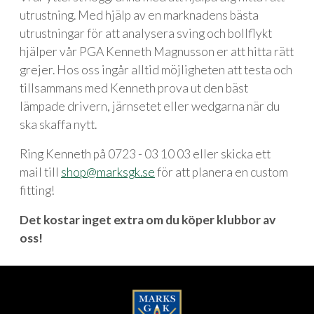
utrustning. Med hjälp av en marknadens bästa
utrustningar för att analysera sving och bollflykt
hjälper vår PGA Kenneth Magnusson er att hitta rätt
grejer. Hos oss ingår alltid möjligheten att testa och
tillsammans med Kenneth prova ut den bäst
lämpade drivern, järnsetet eller wedgarna när du
ska skaffa nytt.
Ring Kenneth på 0723 - 03 10 03 eller skicka ett
mail till
shop@marksgk.se
för att planera en custom
fitting!
Det kostar inget extra om du köper klubbor av
oss!