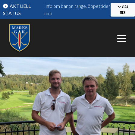
AKTUELL
Info om banor, range, öppettider
VISA
MER
STATUS
mm