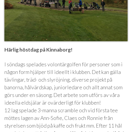
Härlig höstdag på Kinnaborg!
I söndags spelades volontärgolfen för personer som i
någon form hjälper till ideellt i klubben. Det kan gälla
tävlingar, träd- och slyröjning, diverse projekt på
banorna, hålvärdskap, juniorledare och allt annat som
görs under en säsong. Det arbete som utförs av våra
ideella eldsjälar är ovärderligt för klubben!
12 lag spelade 3-manna scramble och vid första tee
möttes lagen av Ann-Sofie, Claes och Ronnie från
styrelsen som bjöd på kaffe och frukt mm. Efter 11 hål