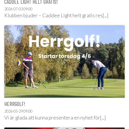
CADDEE LIGHT HELT GRATIS!
2026-07-03
09:00
Klubben bjuder – Caddee Light helt gratis res[...]
HERRGOLF!
2026-05-29
09:00
Vi är glada att kunna presentera en nyhet för[...]