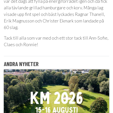
var det dags att fylla på energiförrådet igen och då fick
alla tävlande grillad hamburgare och korv. Många lag
visade upp fint spel och bäst lyckades Ragnar Thanell,
Erik Magnusson och Christer Ekmark som landade på
60 slag.
Tack till alla som var med och ett stor tack till Ann-Sofie,
Claes och Ronnie!
ANDRA NYHETER