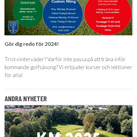
Gör dig redo för 2024!
Trist vinterväder? Varför inte passa på att träna inför
kommande golfsäsong? Vi erbjuder kurser och lektioner
för alla!
ANDRA NYHETER