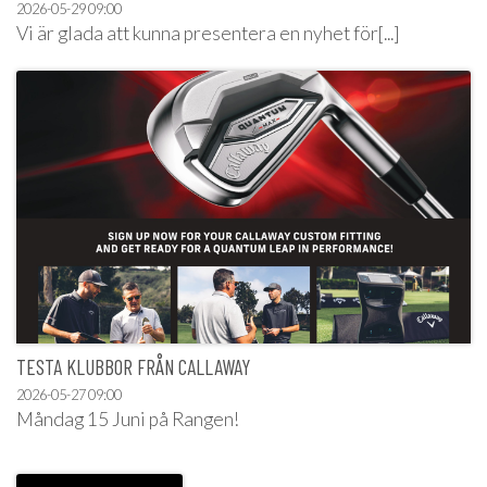
2026-05-29
09:00
Vi är glada att kunna presentera en nyhet för[...]
TESTA KLUBBOR FRÅN CALLAWAY
2026-05-27
09:00
Måndag 15 Juni på Rangen!