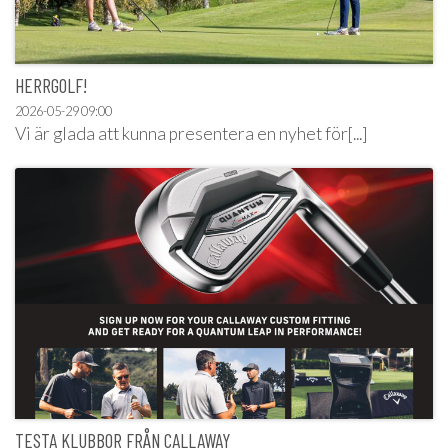
HERRGOLF!
2026-05-29
09:00
Vi är glada att kunna presentera en nyhet för[...]
TESTA KLUBBOR FRÅN CALLAWAY