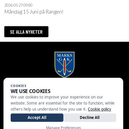
2026-05-27
09:00
Måndag 15 Juni på Rangen!
SE ALLA NYHETER
COOKIES
Marks Golfklubb
WE USE COOKIES
Brättingstorpsv. 28
We use cookies to improve your experience on our
511 58 Kinna
website. Some are essential for the site to function, while
others help us understand how you use it.
Cookie policy
0320-142 20
info@marksgk.se
Accept All
Decline All
Manage Preferences