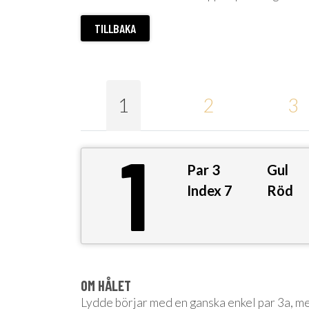
TILLBAKA
1
2
3
1
Par
3
Gul
Index
7
Röd
OM HÅLET
Lydde börjar med en ganska enkel par 3a, me