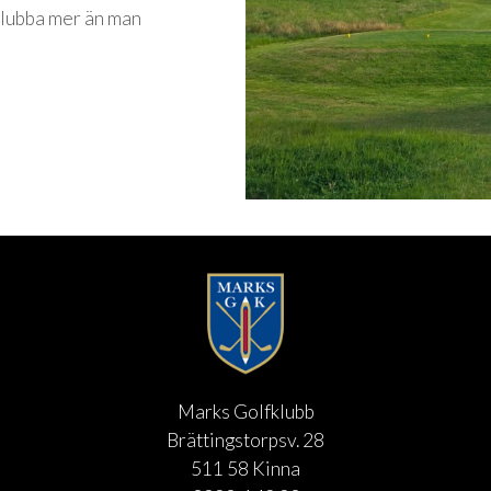
klubba mer än man
Marks Golfklubb
Brättingstorpsv. 28
511 58 Kinna