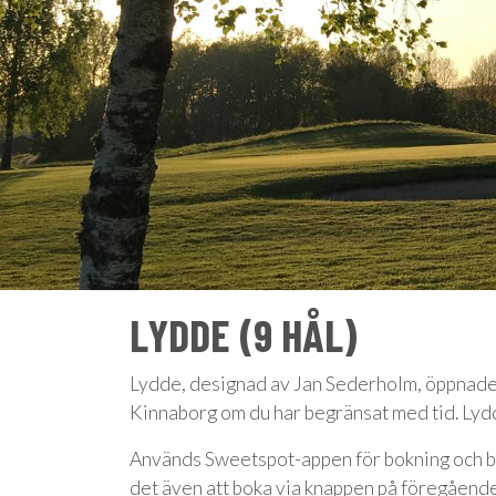
LYDDE (9 HÅL)
Lydde, designad av Jan Sederholm, öppnades 
Kinnaborg om du har begränsat med tid. Lydd
Används Sweetspot-appen för bokning och bet
det även att boka via knappen på föregående