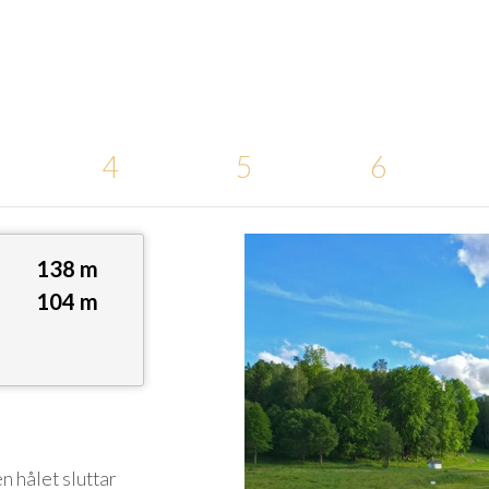
4
5
6
138
m
104
m
n hålet sluttar