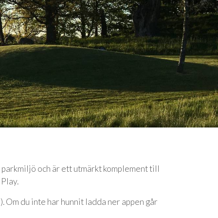
parkmiljö och är ett utmärkt komplement till
 Play.
. Om du inte har hunnit ladda ner appen går