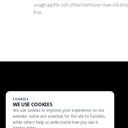
svagt uppför och oftast behöver man slå en 
tror.
COOKIES
WE USE COOKIES
We use cookies to improve your experience on our
website. Some are essential for the site to function,
while others help us understand how you use it.