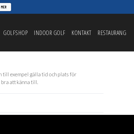
A MER
GOLFSHOP
INDOOR GOLF
KONTAKT
RESTAURANG
ill exempel gälla tid och plats för
a att känna till.