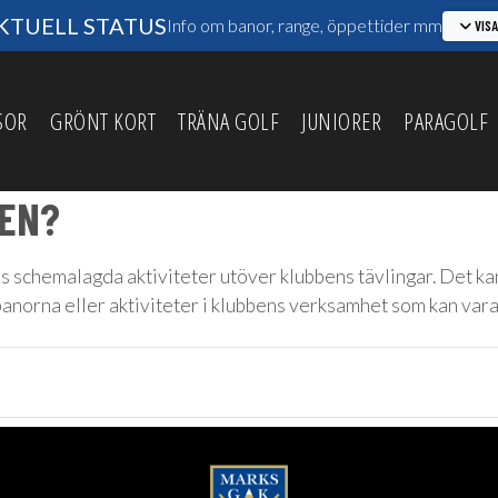
TUELL STATUS
Info om banor, range, öppettider mm
VIS
SOR
GRÖNT KORT
TRÄNA GOLF
JUNIORER
PARAGOLF
BEN?
 schemalagda aktiviteter utöver klubbens tävlingar. Det kan t
orna eller aktiviteter i klubbens verksamhet som kan vara br