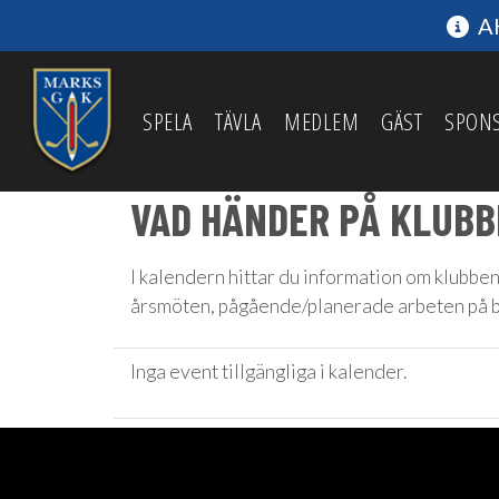
AK
SPELA
TÄVLA
MEDLEM
GÄST
SPON
VAD HÄNDER PÅ KLUB
I kalendern hittar du information om klubbens
årsmöten, pågående/planerade arbeten på ban
Inga event tillgängliga i kalender.