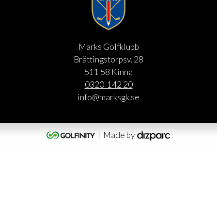
Marks Golfklubb
Brättingstorpsv. 28
511 58 Kinna
0320-142 20
info@marksgk.se
| Made by