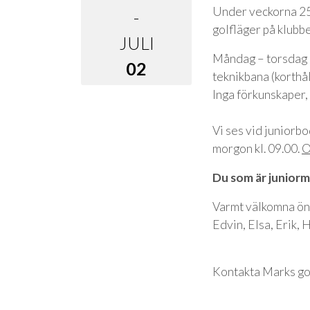
Under veckorna 25 
-
golfläger på klubb
JULI
Måndag – torsdag 09
02
teknikbana (korthå
Inga förkunskaper,
Vi ses vid juniorb
morgon kl. 09.00.
O
Du som är juniorm
Varmt välkomna ön
Edvin, Elsa, Erik,
Kontakta Marks go