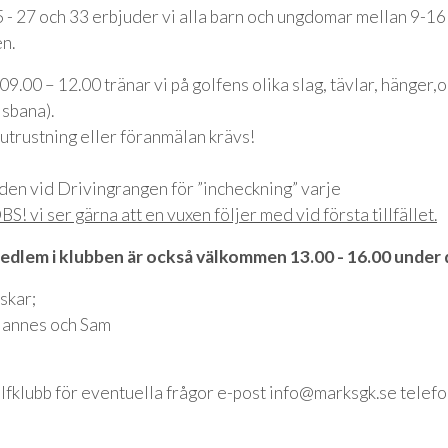
- 27 och 33 erbjuder vi alla barn och ungdomar mellan 9-16 å
en.
.00 – 12.00 tränar vi på golfens olika slag, tävlar, hänger,o
lsbana).
 utrustning eller föranmälan krävs!
oden vid Drivingrangen för ”incheckning” varje
BS! vi ser gärna att en vuxen följer med vid första tillfället.
edlem i klubben är också välkommen 13.00 - 16.00 under 
skar;
 Hannes och Sam
lfklubb för eventuella frågor e-post info@marksgk.se tele