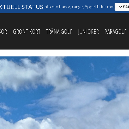
TUELL STATUS
Info om banor, range, öppettider mm
VIS
SOR
GRÖNT KORT
TRÄNA GOLF
JUNIORER
PARAGOLF