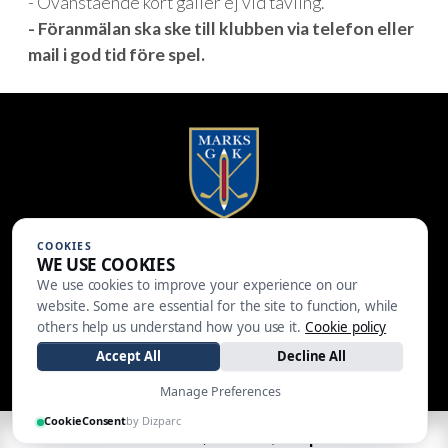
- Ovanstående kort gäller ej vid tävling.
- Föranmälan ska ske till klubben via telefon eller
mail i god tid före spel.
COOKIES
Marks Golfklubb
WE USE COOKIES
Brättingstorpsv. 28
We use cookies to improve your experience on our
511 58 Kinna
website. Some are essential for the site to function, while
others help us understand how you use it.
Cookie policy
0320-142 20
Accept All
Decline All
info@marksgk.se
Manage Preferences
CookieConsent
by Dizparc
| Made by