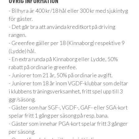
ÖVRIG INFORMATION
- Bilhyra är 400 kr/18 hål eller 300 kr med sjukintyg
för gäster.
- Det går bra att använda kreditkort på driving
rangen.
- Greenfee gäller per 18 (Kinnaborg) respektive 9
(Lydde) hål.
- En extra runda på Kinnaborg eller Lydde, 50%
rabatt på ordinarie greenfee.
- Juniorer tom 21 år, 50% på ordinarie avgift.
- Juniorer tom 18 år inom VGDF-klubbar som deltar
i klubbens träningsverksamhet, fritt spel upp till 3
ggr/säsong.
- Gäster som har SGF-, VGDF-, GAF- eller SGA-kort
spelar fritt 1 gång per säsong på resp. bana.
- Gäster som innehar PGA-kort spelar fritt 3 gånger
per säsong.